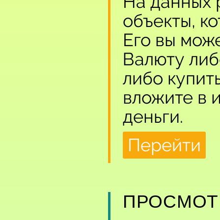
На данных 
объекты, к
Его вы мож
Валюту либ
либо купит
вложите в и
деньги.
Перейти
ПРОСМОТ