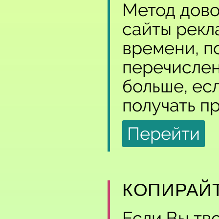
Метод дово
сайты рекл
времени, по
перечислен
больше, ес
получать пр
Перейти
КОПИРАЙ
Если Вы тв