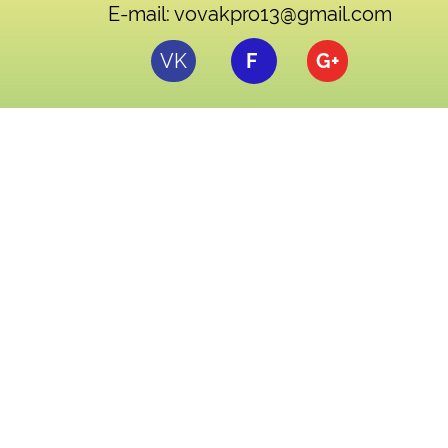
E-mail: vovakpro13@gmail.com
VK
F
G+